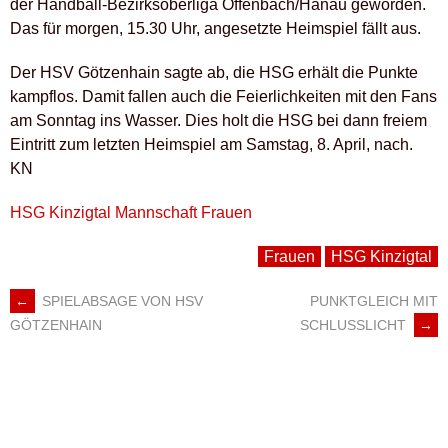
der Handball-Bezirksoberliga Offenbach/Hanau geworden.
Das für morgen, 15.30 Uhr, angesetzte Heimspiel fällt aus.
Der HSV Götzenhain sagte ab, die HSG erhält die Punkte
kampflos. Damit fallen auch die Feierlichkeiten mit den Fans
am Sonntag ins Wasser. Dies holt die HSG bei dann freiem
Eintritt zum letzten Heimspiel am Samstag, 8. April, nach.
KN
HSG Kinzigtal Mannschaft Frauen
Frauen
HSG Kinzigtal
←
SPIELABSAGE VON HSV
PUNKTGLEICH MIT
ARTIKEL-
SCHLUSSLICHT
→
GÖTZENHAIN
NAVIGATION