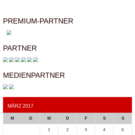
PREMIUM-PARTNER
PARTNER
MEDIENPARTNER
MÄRZ 2017
M
D
M
D
F
S
S
1
2
3
4
5