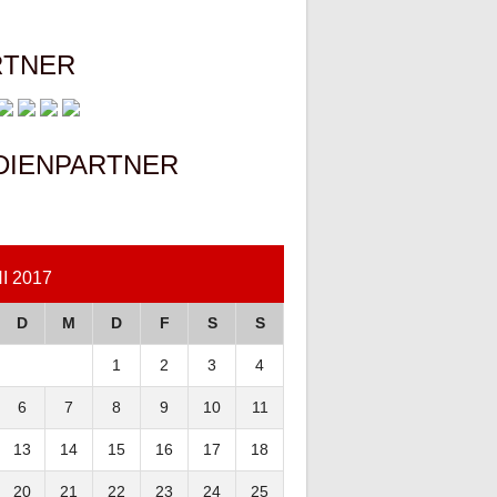
RTNER
DIENPARTNER
I 2017
D
M
D
F
S
S
1
2
3
4
6
7
8
9
10
11
13
14
15
16
17
18
20
21
22
23
24
25