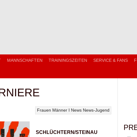
T
MANNSCHAFTEN
TRAININGSZEITEN
SERVICE & FANS
F
RNIERE
Frauen
Männer I
News
News-Jugend
PR
SCHLÜCHTERN/STEINAU