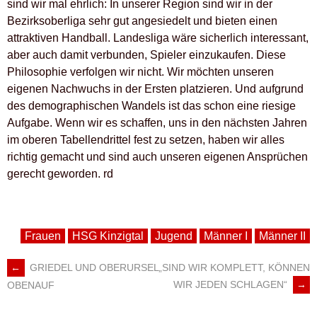
sind wir mal ehrlich: In unserer Region sind wir in der
Bezirksoberliga sehr gut angesiedelt und bieten einen
attraktiven Handball. Landesliga wäre sicherlich interessant,
aber auch damit verbunden, Spieler einzukaufen. Diese
Philosophie verfolgen wir nicht. Wir möchten unseren
eigenen Nachwuchs in der Ersten platzieren. Und aufgrund
des demographischen Wandels ist das schon eine riesige
Aufgabe. Wenn wir es schaffen, uns in den nächsten Jahren
im oberen Tabellendrittel fest zu setzen, haben wir alles
richtig gemacht und sind auch unseren eigenen Ansprüchen
gerecht geworden. rd
Frauen
HSG Kinzigtal
Jugend
Männer I
Männer II
←
GRIEDEL UND OBERURSEL
„SIND WIR KOMPLETT, KÖNNEN
ARTIKEL-
WIR JEDEN SCHLAGEN“
→
OBENAUF
NAVIGATION