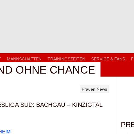
T
MANNSCHAFTEN
TRAININGSZEITEN
SERVICE & FANS
F
UND OHNE CHANCE
Frauen
News
SLIGA SÜD: BACHGAU – KINZIGTAL
PR
HEIM