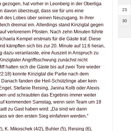
 gezogen, hat vorher in Leonberg in der Oberliga
23
n davon überzeugt, dass sie für uns eine
voll des Lobes über seinen Neuzugang. In ihrer
30
gleich dreimal ein. Allerdings stand Kinzigtal gegen
uf verlorenem Pfosten. Nach zehn Minuten führte
ichaela Kempel erstmals für die Gäste traf. Diese
d kämpften sich bis zur 20. Minute auf 11:6 heran,
dazu veranlasste, eine Auszeit in Anspruch zu
inzigtaler Angriffsschwung zunächst nicht
ff hatten sich die Gäste bis auf zwei Tore wieder
22:18) konnte Kinzigtal die Partie nach dem
. Danach fanden die Heil-Schützlinge aber kein
ngel, Stefanie Reising, Janina Kolb oder Alexis
eben und schraubten das Ergebnis immer weiter
h auf kommenden Samstag, wenn sein Team um 18
adt zu Gast haben wird: „Da sind wir dann
ass wir den ersten Sieg einfahren werden.“
, K. Mikoschek (4/2), Buhler (5), Reising (6),