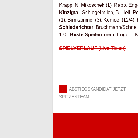
Krapp, N. Mikoschek (1), Rapp, Engel 
Kinzigtal
: Schlegelmilch, B. Heil; P
(1), Birnkammer (3), Kempel (12/4),
Schiedsrichter
: Bruchmann/Schnei
170.
Beste Spielerinnen
: Engel – 
SPIELVERLAUF
(Live-Ticker)
←
ABSTIEGSKANDIDAT JETZT
ARTIKEL-
SPITZENTEAM
NAVIGATION