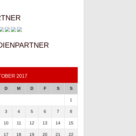
RTNER
DIENPARTNER
TOBER 2017
D
M
D
F
S
S
1
3
4
5
6
7
8
10
11
12
13
14
15
17
18
19
20
21
22