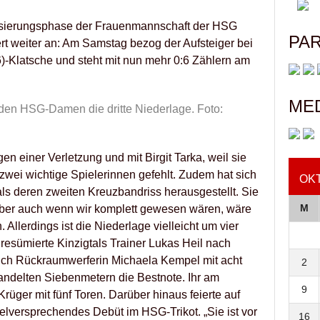
isierungsphase der Frauenmannschaft der HSG
PA
rt weiter an: Am Samstag bezog der Aufsteiger bei
-Klatsche und steht mit nun mehr 0:6 Zählern am
ME
den HSG-Damen die dritte Niederlage. Foto:
en einer Verletzung und mit Birgit Tarka, weil sie
 zwei wichtige Spielerinnen gefehlt. Zudem hat sich
OK
ls deren zweiten Kreuzbandriss herausgestellt. Sie
M
Aber auch wenn wir komplett gewesen wären, wäre
 Allerdings ist die Niederlage vielleicht um vier
 resümierte Kinzigtals Trainer Lukas Heil nach
 sich Rückraumwerferin Michaela Kempel mit acht
2
andelten Siebenmetern die Bestnote. Ihr am
9
üger mit fünf Toren. Darüber hinaus feierte auf
lversprechendes Debüt im HSG-Trikot. „Sie ist vor
16