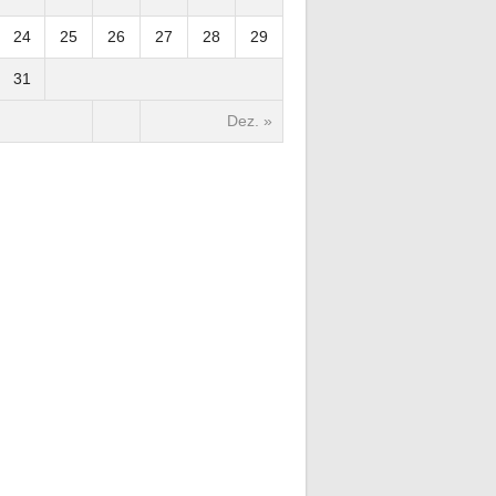
24
25
26
27
28
29
31
Dez. »