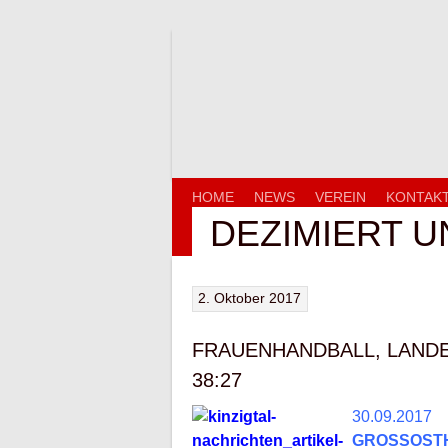
Springe
zum
Inhalt
HOME
NEWS
VEREIN
KONTAK
DEZIMIERT 
2. Oktober 2017
FRAUENHANDBALL, LANDE
38:27
30.09.2017
GROSSOST