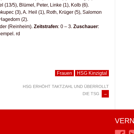
(13/5), Blümel, Peter, Linke (1), Kolb (6).
okupec (3), A. Heil (1), Roth, Krüger (5), Salomon
 Hagedorn (2).
der (Reinheim).
Zeitstrafen
: 0 – 3.
Zuschauer
:
Kempel. rd
Frauen
HSG Kinzigtal
HSG ERHÖHT TAKTZAHL UND ÜBERROLLT
DIE TSG
→
VERN