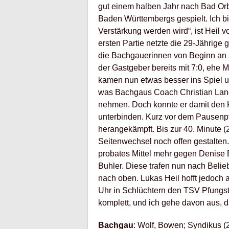
gut einem halben Jahr nach Bad Orb
Baden Württembergs gespielt. Ich bi
Verstärkung werden wird“, ist Heil 
ersten Partie netzte die 29-Jährige 
die Bachgauerinnen von Beginn an a
der Gastgeber bereits mit 7:0, ehe M
kamen nun etwas besser ins Spiel un
was Bachgaus Coach Christian Lang 
nehmen. Doch konnte er damit den K
unterbinden. Kurz vor dem Pausenpfi
herangekämpft. Bis zur 40. Minute (
Seitenwechsel noch offen gestalten
probates Mittel mehr gegen Denise E
Buhler. Diese trafen nun nach Beli
nach oben. Lukas Heil hofft jedoc
Uhr in Schlüchtern den TSV Pfungst
komplett, und ich gehe davon aus, d
Bachgau
: Wolf, Bowen; Syndikus (2)