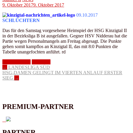
9. Oktober 2017
9. Oktober 2017
09.10.2017
SCHLÜCHTERN
Das für den Samstag vorgesehene Heimspiel der HSG Kinzigtal II
in der Bezirksliga B ist ausgefallen. Gegner HSV Nidderau hat die
Partie wegen Personalmangels am Freitag abgesagt. Die Punkte
gehen somit kampflos an Kinzigtal II, das mit 8:0 Punkten die
Tabelle unangefochten anführt. rd
HSG Kinzigtal
Männer II
Artikel-
←
LANDESLIGA SÜD
HSG-DAMEN GELINGT IM VIERTEN ANLAUF ERSTER
Navigation
SIEG
→
PREMIUM-PARTNER
PARTNER