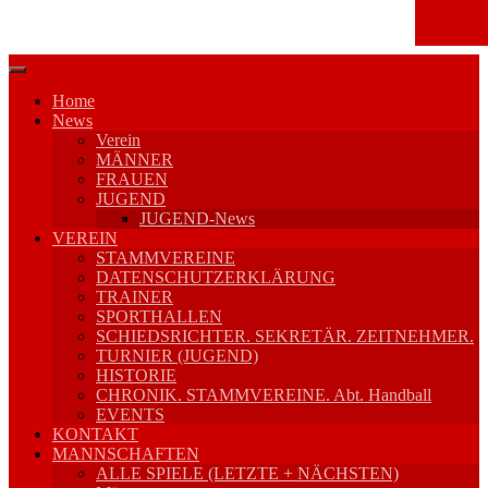
Springe
zum
Home
Inhalt
News
Verein
MÄNNER
FRAUEN
JUGEND
JUGEND-News
VEREIN
STAMMVEREINE
DATENSCHUTZERKLÄRUNG
TRAINER
SPORTHALLEN
SCHIEDSRICHTER. SEKRETÄR. ZEITNEHMER.
TURNIER (JUGEND)
HISTORIE
CHRONIK. STAMMVEREINE. Abt. Handball
EVENTS
KONTAKT
MANNSCHAFTEN
ALLE SPIELE (LETZTE + NÄCHSTEN)