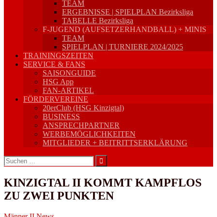
TEAM
ERGEBNISSE | SPIELPLAN Bezirksliga
TABELLE Bezirksliga
F-JUGEND (AUFSETZERHANDBALL) + MINIS
TEAM
SPIELPLAN | TURNIERE 2024/2025
TRAININGSZEITEN
SERVICE & FANS
SAISONGUIDE
HSG App
FAN-ARTIKEL
FÖRDERVEREINE
20erClub (HSG Kinzigtal)
BUSINESS
ANSPRECHPARTNER
WERBEMÖGLICHKEITEN
MITGLIEDER + BEITRITTSERKLÄRUNG
Suchen
nach:
KINZIGTAL II KOMMT KAMPFLOS
ZU ZWEI PUNKTEN
Männer II
News