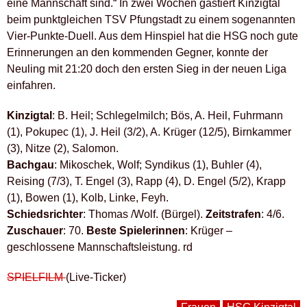
eine Mannschaft sind.“ In zwei Wochen gastiert Kinzigtal
beim punktgleichen TSV Pfungstadt zu einem sogenannten
Vier-Punkte-Duell. Aus dem Hinspiel hat die HSG noch gute
Erinnerungen an den kommenden Gegner, konnte der
Neuling mit 21:20 doch den ersten Sieg in der neuen Liga
einfahren.
Kinzigtal
: B. Heil; Schlegelmilch; Bös, A. Heil, Fuhrmann
(1), Pokupec (1), J. Heil (3/2), A. Krüger (12/5), Birnkammer
(3), Nitze (2), Salomon.
Bachgau
: Mikoschek, Wolf; Syndikus (1), Buhler (4),
Reising (7/3), T. Engel (3), Rapp (4), D. Engel (5/2), Krapp
(1), Bowen (1), Kolb, Linke, Feyh.
Schiedsrichter
: Thomas /Wolf. (Bürgel).
Zeitstrafen
: 4/6.
Zuschauer
: 70.
Beste Spielerinnen
: Krüger –
geschlossene Mannschaftsleistung. rd
SPIELFILM
(Live-Ticker)