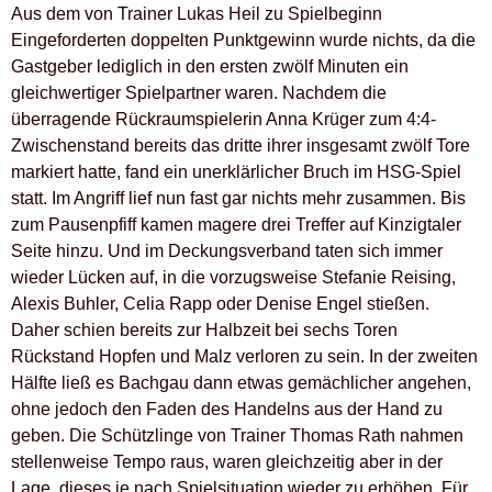
Aus dem von Trainer Lukas Heil zu Spielbeginn
Eingeforderten doppelten Punktgewinn wurde nichts, da die
Gastgeber lediglich in den ersten zwölf Minuten ein
gleichwertiger Spielpartner waren. Nachdem die
überragende Rückraumspielerin Anna Krüger zum 4:4-
Zwischenstand bereits das dritte ihrer insgesamt zwölf Tore
markiert hatte, fand ein unerklärlicher Bruch im HSG-Spiel
statt. Im Angriff lief nun fast gar nichts mehr zusammen. Bis
zum Pausenpfiff kamen magere drei Treffer auf Kinzigtaler
Seite hinzu. Und im Deckungsverband taten sich immer
wieder Lücken auf, in die vorzugsweise Stefanie Reising,
Alexis Buhler, Celia Rapp oder Denise Engel stießen.
Daher schien bereits zur Halbzeit bei sechs Toren
Rückstand Hopfen und Malz verloren zu sein. In der zweiten
Hälfte ließ es Bachgau dann etwas gemächlicher angehen,
ohne jedoch den Faden des Handelns aus der Hand zu
geben. Die Schützlinge von Trainer Thomas Rath nahmen
stellenweise Tempo raus, waren gleichzeitig aber in der
Lage, dieses je nach Spielsituation wieder zu erhöhen. Für