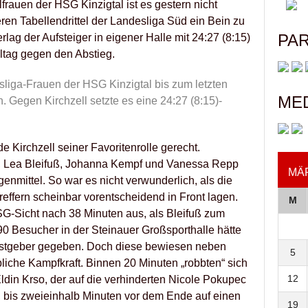
rauen der HSG Kinzigtal ist es gestern nicht
n Tabellendrittel der Landesliga Süd ein Bein zu
PA
rlag der Aufsteiger in eigener Halle mit 24:27 (8:15)
ltag gegen den Abstieg.
sliga-Frauen der HSG Kinzigtal bis zum letzten
ME
 Gegen Kirchzell setzte es eine 24:27 (8:15)-
de Kirchzell seiner Favoritenrolle gerecht.
, Lea Bleifuß, Johanna Kempf und Vanessa Repp
MÄR
enmittel. So war es nicht verwunderlich, als die
effern scheinbar vorentscheidend in Front lagen.
M
SG-Sicht nach 38 Minuten aus, als Bleifuß zum
90 Besucher in der Steinauer Großsporthalle hätte
Gastgeber gegeben. Doch diese bewiesen neben
5
bliche Kampfkraft. Binnen 20 Minuten „robbten“ sich
12
ldin Krso, der auf die verhinderten Nicole Pokupec
, bis zweieinhalb Minuten vor dem Ende auf einen
19