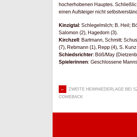
hocherhobenen Hauptes. Schließlich
einen Aufsteiger nicht selbstverständ
Kinzigtal
: Schlegelmilch; B. Heil; Bös
Salomon (2), Hagedorn (3).
Kirchzell
: Bartmann, Schmitt; Schust
(7), Rebmann (1), Repp (4), S. Kunz 
Schiedsrichter
: Böß/May (Dietzen
Spielerinnen
: Geschlossene Mannsch
←
ZWEITE HEIMNIEDERLAGE BEI S
ARTIKEL-
COMEBACK
NAVIGATION