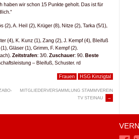
 haben wir schon 15 Punkte geholt. Das ist für
lich.“
 (2), A. Heil (2), Krüger (8), Nitze (2), Tarka (5/1),
er (4), K. Kunz (1), Zang (2), J. Kempf (4), Bleifuß
(1), Gläser (1), Grimm, F. Kempf (2).
bach).
Zeitstrafen
: 3/0.
Zuschauer
: 90.
Beste
aftsleistung – Bleifuß, Schuster. rd
Frauen
HSG Kinzigtal
ZABO-
MITGLIEDERVERSAMMLUNG STAMMVEREIN
TV STEINAU
→
VERN