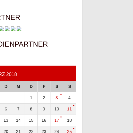
RTNER
DIENPARTNER
Z 2018
D
M
D
F
S
S
1
2
3
4
6
7
8
9
10
11
13
14
15
16
17
18
20
21
22
23
24
25