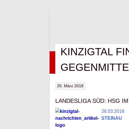
Springe
zum
Inhalt
KINZIGTAL FI
HOME
NEWS
VEREIN
KONTAK
GEGENMITTE
26. März 2018
LANDESLIGA SÜD: HSG I
26.03.2018
STEINAU