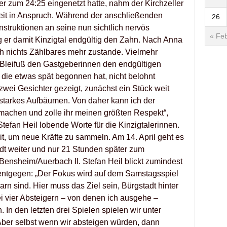
er zum 24:25 eingenetzt hatte, nahm der Kirchzeller
eit in Anspruch. Während der anschließenden
26
nstruktionen an seine nun sichtlich nervös
« Feb
g er damit Kinzigtal endgültig den Zahn. Nach Anna
h nichts Zählbares mehr zustande. Vielmehr
Bleifuß den Gastgeberinnen den endgültigen
, die etwas spät begonnen hat, nicht belohnt
wei Gesichter gezeigt, zunächst ein Stück weit
starkes Aufbäumen. Von daher kann ich der
machen und zolle ihr meinen größten Respekt“,
tefan Heil lobende Worte für die Kinzigtalerinnen.
t, um neue Kräfte zu sammeln. Am 14. April geht es
dt weiter und nur 21 Stunden später zum
Bensheim/Auerbach II. Stefan Heil blickt zumindest
entgegen: „Der Fokus wird auf dem Samstagsspiel
arn sind. Hier muss das Ziel sein, Bürgstadt hinter
i vier Absteigern – von denen ich ausgehe –
 In den letzten drei Spielen spielen wir unter
er selbst wenn wir absteigen würden, dann