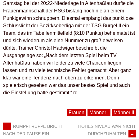
Samstag bei der 20:22-Niederlage in Altenhaßlau durfte die
Frauenmannschaft der HSG bislang noch nie an einem
Punktgewinn schnuppern. Diesmal empfängt das punktlose
Schlusslicht der Bezirksoberliga mit der TSG Bürgel II ein
Team, das im Tabellenmittelfeld (8:10 Punkte) beheimatet ist
und sich wiederum als eine Nummer zu groß erweisen
dürfte. Trainer Christof Hadwiger beschreibt die
Ausgangslage so: „Nach dem letzten Spiel beim TV
Altenhaßlau haben wir leider zu viele Chancen liegen
lassen und zu viele technische Fehler gemacht. Aber ganz
klar war eine Tendenz nach oben zu erkennen. Denn
spielerisch gesehen war das unser bestes Spiel und auch
die Einstellung hatte gestimmt.“ rd
Frauen
Männer I
Männer II
←
RUMPFTRUPPE BRICHT
HOHES NIVEAU WAR NICHT
ARTIKEL-
DURCHZUHALTEN
→
NACH DER PAUSE EIN