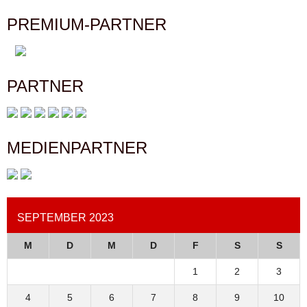
PREMIUM-PARTNER
PARTNER
MEDIENPARTNER
SEPTEMBER 2023
M
D
M
D
F
S
S
1
2
3
4
5
6
7
8
9
10