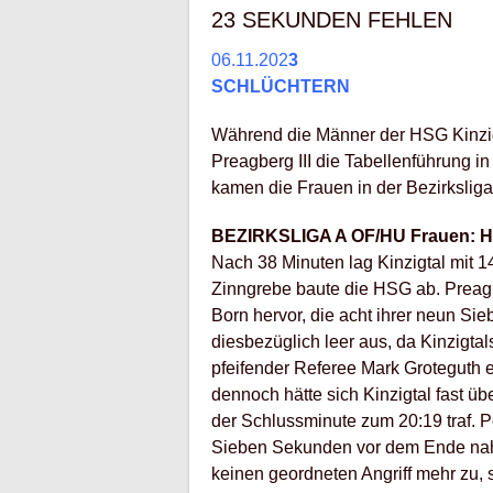
23 SEKUNDEN FEHLEN
06.11.202
3
SCHLÜCHTERN
Während die Männer der HSG Kinzig
Preagberg III die Tabellenführung i
kamen die Frauen in der Bezirksliga
BEZIRKSLIGA A OF/HU Frauen: HSG
Nach 38 Minuten lag Kinzigtal mit 1
Zinngrebe baute die HSG ab. Preagbe
Born hervor, die acht ihrer neun Sie
diesbezüglich leer aus, da Kinzigta
pfeifender Referee Mark Groteguth e
dennoch hätte sich Kinzigtal fast üb
der Schlussminute zum 20:19 traf. P
Sieben Sekunden vor dem Ende nah
keinen geordneten Angriff mehr zu,