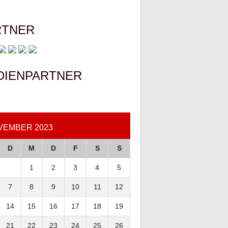
RTNER
DIENPARTNER
VEMBER 2023
D
M
D
F
S
S
1
2
3
4
5
7
8
9
10
11
12
14
15
16
17
18
19
21
22
23
24
25
26