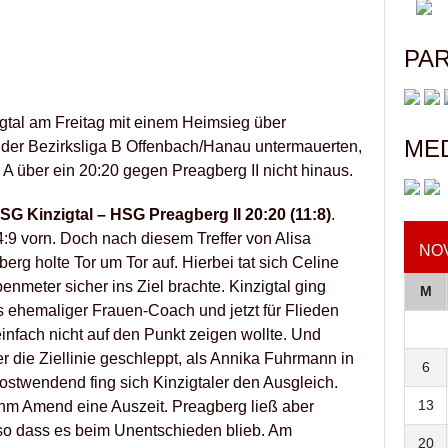
PA
tal am Freitag mit einem Heimsieg über
ME
n der Bezirksliga B Offenbach/Hanau untermauerten,
 A über ein 20:20 gegen Preagberg II nicht hinaus.
 Kinzigtal – HSG Preagberg II 20:20 (11:8)
.
4:9 vorn. Doch nach diesem Treffer von Alisa
NO
rg holte Tor um Tor auf. Hierbei tat sich Celine
benmeter sicher ins Ziel brachte. Kinzigtal ging
M
ls ehemaliger Frauen-Coach und jetzt für Flieden
infach nicht auf den Punkt zeigen wollte. Und
er die Ziellinie geschleppt, als Annika Fuhrmann in
6
ostwendend fing sich Kinzigtaler den Ausgleich.
13
m Amend eine Auszeit. Preagberg ließ aber
 so dass es beim Unentschieden blieb. Am
20