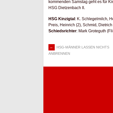
kommenden Samstag geht es für Kinz
HSG Dietzenbach II.
HSG Kinzigtal
: K. Schlegelmilch, H
Preis, Heinrich (2), Schmid, Dietrich 
Schiedsrichter
: Mark Groteguth (Fl
←
HSG-MÄNNER LASSEN NICHTS
ARTIKEL-
ANBRENNEN
NAVIGATION