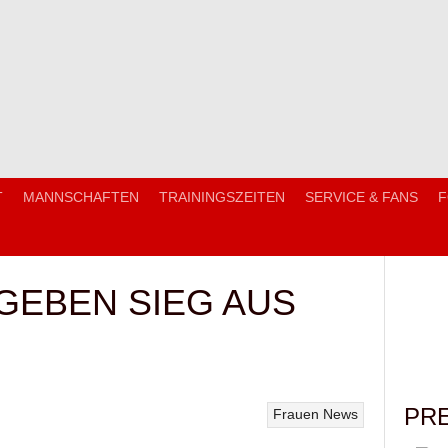
T
MANNSCHAFTEN
TRAININGSZEITEN
SERVICE & FANS
F
GEBEN SIEG AUS
PR
Frauen
News