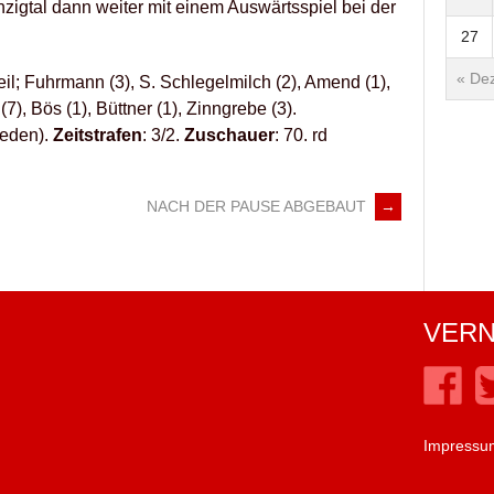
igtal dann weiter mit einem Auswärtsspiel bei der
27
« Dez
eil; Fuhrmann (3), S. Schlegelmilch (2), Amend (1),
(7), Bös (1), Büttner (1), Zinngrebe (3).
ieden).
Zeitstrafen
: 3/2.
Zuschauer
: 70. rd
NACH DER PAUSE ABGEBAUT
→
VERN
Impressu