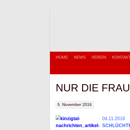
Springe
zum
Inhalt
HOME
NEWS
VEREIN
KONTAK
NUR DIE FRAU
5. November 2016
04.11.2016
SCHLÜCHT