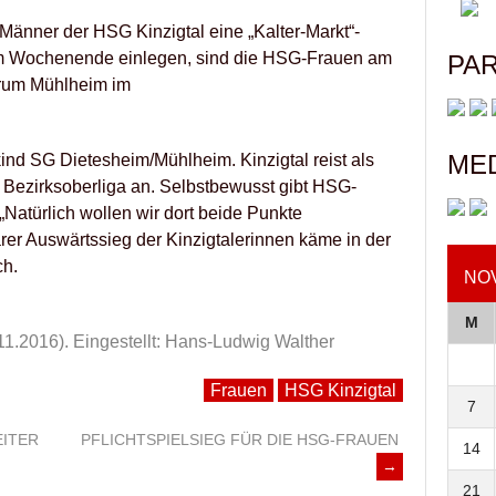
Männer der HSG Kinzigtal eine „Kalter-Markt“-
m Wochenende einlegen, sind die HSG-Frauen am
PA
trum Mühlheim im
ME
kind SG Dietesheim/Mühlheim. Kinzigtal reist als
er Bezirksoberliga an. Selbstbewusst gibt HSG-
Natürlich wollen wir dort beide Punkte
arer Auswärtssieg der Kinzigtalerinnen käme in der
ch.
NO
M
11.2016).
Eingestellt: Hans-Ludwig Walther
Frauen
HSG Kinzigtal
7
ITER
PFLICHTSPIELSIEG FÜR DIE HSG-FRAUEN
14
→
21