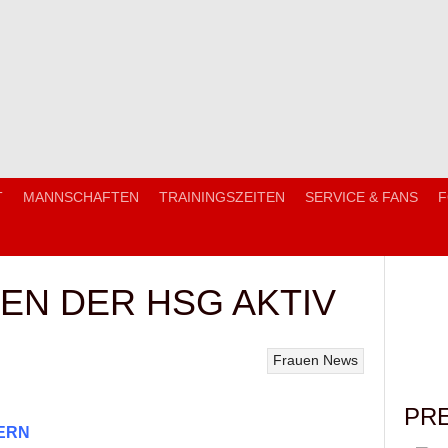
T
MANNSCHAFTEN
TRAININGSZEITEN
SERVICE & FANS
F
EN DER HSG AKTIV
Frauen
News
PR
ERN