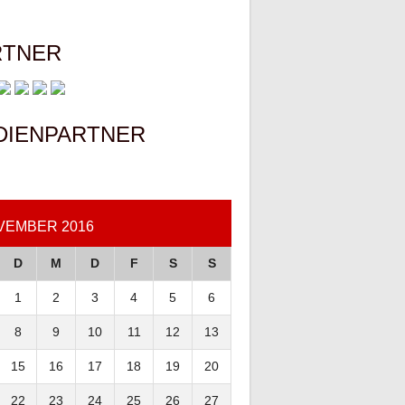
RTNER
DIENPARTNER
VEMBER 2016
D
M
D
F
S
S
1
2
3
4
5
6
8
9
10
11
12
13
15
16
17
18
19
20
22
23
24
25
26
27