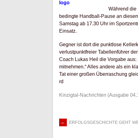
Während die 
bedingte Handball-Pause an diese
Samstag ab 17.30 Uhr im Sportzen
Einsatz.
Gegner ist dort die punktlose Keller
verlustpunktfreier Tabellenführer d
Coach Lukas Heil die Vorgabe aus: „
mitnehmen.“ Alles andere als ein kl
Tat einer großen Überraschung glei
rd
Kinzigtal-Nachrichten (Ausgabe 04.
←
ERFOLGSGESCHICHTE GEHT WE
ARTIKEL-