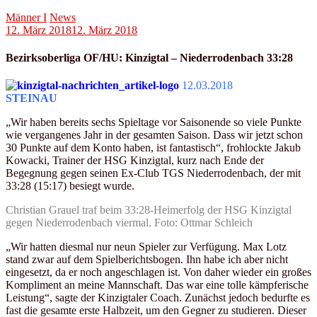
Männer I
News
12. März 2018
12. März 2018
Bezirksoberliga OF/HU: Kinzigtal – Niederrodenbach 33:28
12.03.2018
STEINAU
„Wir haben bereits sechs Spieltage vor Saisonende so viele Punkte
wie vergangenes Jahr in der gesamten Saison. Dass wir jetzt schon
30 Punkte auf dem Konto haben, ist fantastisch“, frohlockte Jakub
Kowacki, Trainer der HSG Kinzigtal, kurz nach Ende der
Begegnung gegen seinen Ex-Club TGS Niederrodenbach, der mit
33:28 (15:17) besiegt wurde.
Christian Grauel traf beim 33:28-Heimerfolg der HSG Kinzigtal
gegen Niederrodenbach viermal. Foto: Ottmar Schleich
„Wir hatten diesmal nur neun Spieler zur Verfügung. Max Lotz
stand zwar auf dem Spielberichtsbogen. Ihn habe ich aber nicht
eingesetzt, da er noch angeschlagen ist. Von daher wieder ein großes
Kompliment an meine Mannschaft. Das war eine tolle kämpferische
Leistung“, sagte der Kinzigtaler Coach. Zunächst jedoch bedurfte es
fast die gesamte erste Halbzeit, um den Gegner zu studieren. Dieser