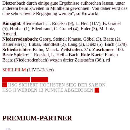
Dietzenbach durch einige gute Ergebnisse aufhorchen lassen, unter
anderem beim Zweiten in Mühlheim gewonnen. Von daher wird das
eine sehr schwere Begegnung werden“, so Kowacki.
Kinzigtal
: Breidenbach; J. Rocskai (9), L. Heil (11/7), B. Grauel
(5), Hrobar (1), Ellenbrand, C. Grauel (4), Euler (3), M. Lotz,
Amend.
Niederrodenbach
: Georg, Steinel; Krause, Göbel (3), Baatz (2),
Bäuerlein (1), Lukas, Standfest (2), Lang (3), Dietz (5), Bach (12/8).
Schiedsrichter
: Kuhn, Maack.
Zeitstrafen
: 3/5.
Zuschauer
: 100.
Beste Spieler
: J. Rocskai, L. Heil – Bach.
Rote Karte
: Florian
Baatz (Niederrodenbach) wegen dreier Zeitstrafen (36.). rd
SPIELFILM
(LIVE-Ticker)
HSG Kinzigtal
Männer I
Artikel-
←
HSG SICHERT HÖCHSTEN SIEG DER SAISON
HSG II WERDEN 13 PUNKTE ABGEZOGEN
→
Navigation
PREMIUM-PARTNER