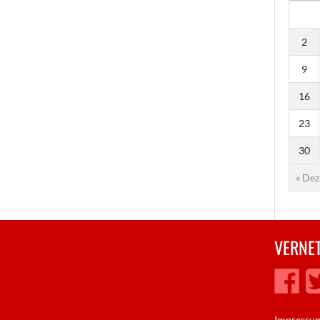
2
9
16
23
30
« Dez
VERNET
Impressu