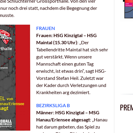
 die Schlüchterner Großsporthalle. Von den vier
nur noch drei statt, nachdem die Begegnung der
musste.
FRAUEN
Frauen: HSG Kinzigtal – HSG
Maintal (15.30 Uhr)
: „Der
Tabellendritte Maintal hat sich sehr
gut verstärkt. Wenn unsere
Mannschaft einen guten Tag
erwischt, ist etwas drin“, sagt HSG-
Vorstand Stefan Heil. Zuletzt war
der Kader durch Verletzungen und
Krankheiten arg dezimiert.
PRE
BEZIRKSLIGA B
Männer: HSG Kinzigtal – MSG
Hanau/Erlensee abgesagt
: „Hanau
hat darum gebeten, das Spiel zu