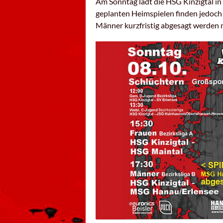
Am Sonntag lädt die HSG Kinzigtal in
geplanten Heimspielen finden jedoch 
Männer kurzfristig abgesagt werden 