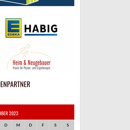
IENPARTNER
OBER 2023
D
M
D
F
S
S