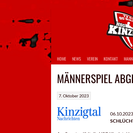
Springe
zum
Inhalt
HOME
NEWS
VEREIN
KONTAKT
MANN
MÄNNERSPIEL ABG
7. Oktober 2023
06.10.202
SCHLÜCH