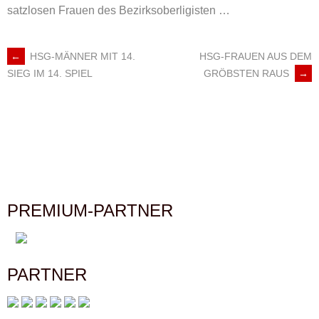
satzlosen Frauen des Bezirksoberligisten …
←
HSG-MÄNNER MIT 14.
HSG-FRAUEN AUS DEM
ARTIKEL-
GRÖBSTEN RAUS
→
SIEG IM 14. SPIEL
NAVIGATION
PREMIUM-PARTNER
PARTNER