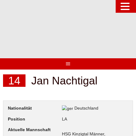
Springe
zum
Inhalt
14
Jan Nachtigal
Nationalität
Deutschland
Position
LA
Aktuelle Mannschaft
HSG Kinzigtal Männer,