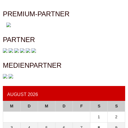
PREMIUM-PARTNER
PARTNER
MEDIENPARTNER
AUGUST 2026
M
D
M
D
F
S
S
1
2
3
4
5
6
7
8
9